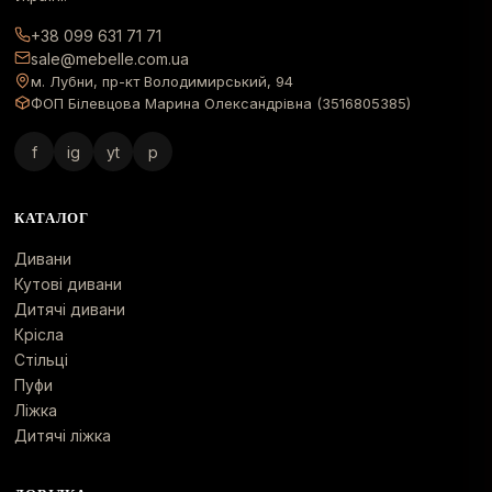
+38 099 631 71 71
sale@mebelle.com.ua
м. Лубни, пр-кт Володимирський, 94
ФОП Білевцова Марина Олександрівна (3516805385)
f
ig
yt
p
КАТАЛОГ
Дивани
Кутові дивани
Дитячі дивани
Крісла
Стільці
Пуфи
Ліжка
Дитячі ліжка