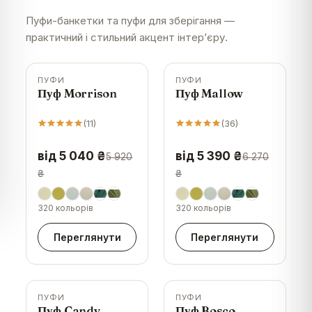
Пуфи-банкетки та пуфи для зберігання —
практичний і стильний акцент інтер’єру.
ПУФИ
ПУФИ
-
15
%
-
14
%
Пуф Morrison
Пуф Mallow
(
11
)
(
36
)
від 5 040 ₴
від 5 390 ₴
5 920
6 270
₴
₴
320 кольорів
320 кольорів
Переглянути
Переглянути
ПУФИ
ПУФИ
-
18
%
-
14
%
Пуф Candy
Пуф Bosco