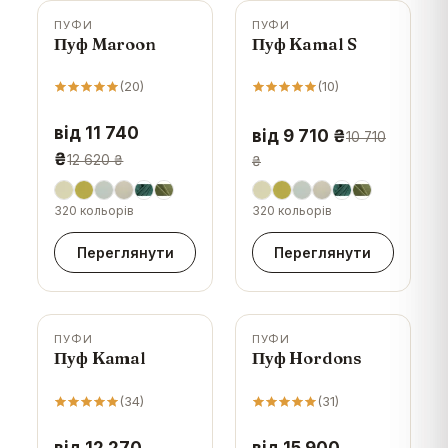
ПУФИ
ПУФИ
-
7
%
-
9
%
Пуф Maroon
Пуф Kamal S
(
20
)
(
10
)
від 11 740
від 9 710 ₴
10 710
₴
12 620 ₴
₴
320 кольорів
320 кольорів
Переглянути
Переглянути
ПУФИ
ПУФИ
-
8
%
-
5
%
Пуф Kamal
Пуф Hordons
(
34
)
(
31
)