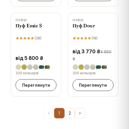
ПУФИ
ПУФИ
-
19
%
Пуф Emie S
Пуф Dour
(
38
)
(
18
)
від 3 770 ₴
4 650
від 5 800 ₴
₴
320 кольорів
320 кольорів
Переглянути
Переглянути
1
2