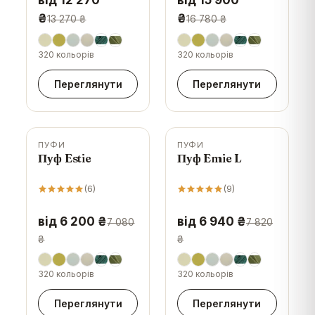
від 12 270
від 15 900
₴
₴
13 270 ₴
16 780 ₴
320 кольорів
320 кольорів
Переглянути
Переглянути
ПУФИ
ПУФИ
-
12
%
-
11
%
Пуф Estie
Пуф Emie L
(
6
)
(
9
)
від 6 200 ₴
від 6 940 ₴
7 080
7 820
₴
₴
320 кольорів
320 кольорів
Переглянути
Переглянути