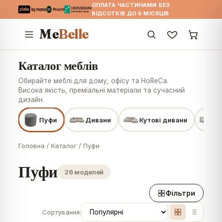
ОПЛАТА ЧАСТИНАМИ БЕЗ
ВІДСОТКІВ ДО 6 МІСЯЦІВ
Me
Belle
Каталог меблів
Обирайте меблі для дому, офісу та HoReCa.
Висока якість, преміальні матеріали та сучасний
дизайн.
Пуфи
Дивани
Кутові дивани
Л
Головна
/
Каталог
/
Пуфи
Пуфи
26 моделей
Фільтри
Сортування: