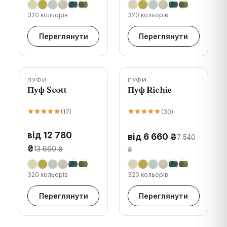
320 кольорів
320 кольорів
Переглянути
Переглянути
ПУФИ
ПУФИ
-
6
%
-
12
%
Пуф Scott
Пуф Richie
(
17
)
(
30
)
від 12 780
від 6 660 ₴
7 540
₴
13 660 ₴
₴
320 кольорів
320 кольорів
Переглянути
Переглянути