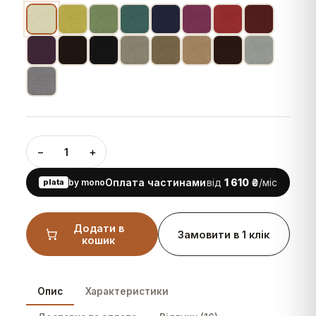
−
+
1
Оплата частинами
від
1 610 ₴
/міс
plata
by mono
Додати в
Замовити в 1 клік
кошик
Опис
Характеристики