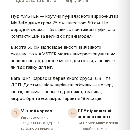
Доставка та оплата
Відгуки (16)
Пуф AMSTER — круглий пуф власного виробництва
MeBelle діаметром 75 см і висотою 50 см. Це
середній формат: більший за приліжкові пуфи, але
компактніший за великі острівні моделі.
Висота 50 см відповідає висоті звичайного
сидіння, тож AMSTER можна використовувати як
повноцінне додаткове місце для гостя, а не лише
як підставку для ніг.
Вага 10 кг, каркас із дерев'яного бруса, ДВП та
ДСП. Доступні вісім варіантів оббивки — велюр,
шеніл, оксамит, вельвет, рогожка, тканина,
мікрофібра та екошкіра. Гарантія 18 місяців.
Міцний каркас
ППУ підвищеної
зносостійкості
Виготовлений з
натурального дерева
Без пружинних блоків
та фанери вищого
— слабкого місця