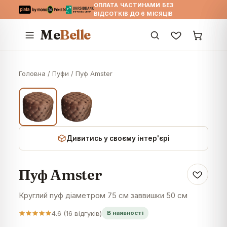
ОПЛАТА ЧАСТИНАМИ БЕЗ
ВІДСОТКІВ ДО 6 МІСЯЦІВ
Me
Belle
Головна
/
Пуфи
/
Пуф Amster
Дивитись у своєму інтер'єрі
Пуф Amster
Круглий пуф діаметром 75 см заввишки 50 см
4.6
(
16
відгуків)
В наявності