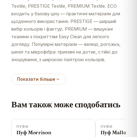
Textile, PRESTIGE Textile, PREMIUM Textile. ECO
входить у базову ціну — практичні матеріали для
щоденного використання. PRESTIGE — ширший
вибір кольорів і фактур. PREMIUM — вишукані
тканини з покриттям Easy Clean для легкого
догляду. Популярні матеріали — велюр, рогожка,
шеніл та мікрофібра: приємні на дотик, стійкі до
зношування, з широкою палітрою кольорів.
Показати більше
Вам також може сподобатись
ПУФИ
ПУФИ
-
15
%
-
14
%
Пуф Morrison
Пуф Mallow