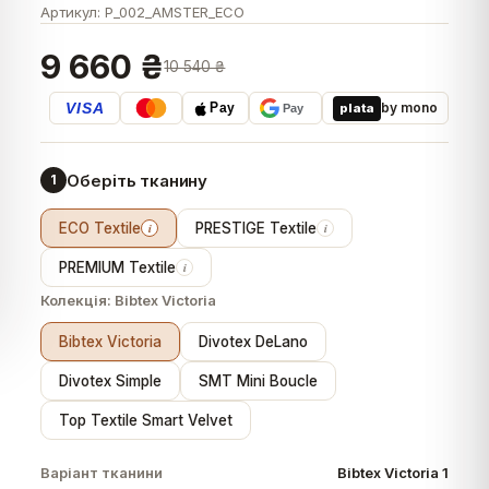
Артикул:
P_002_AMSTER_ECO
9 660 ₴
10 540 ₴
VISA
by mono
plata
Pay
Pay
Оберіть тканину
1
ECO Textile
PRESTIGE Textile
i
i
PREMIUM Textile
i
Колекція:
Bibtex Victoria
Bibtex Victoria
Divotex DeLano
Divotex Simple
SMT Mini Boucle
Top Textile Smart Velvet
Варіант тканини
Bibtex Victoria 1