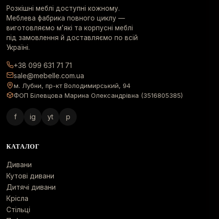
Розкішні меблі доступні кожному.
Меблева фабрика повного циклу —
виготовляємо м’які та корпусні меблі
під замовлення й доставляємо по всій
Україні.
+38 099 631 71 71
sale@mebelle.com.ua
м. Лубни, пр-кт Володимирський, 94
ФОП Білевцова Марина Олександрівна (3516805385)
f
ig
yt
p
КАТАЛОГ
Дивани
Кутові дивани
Дитячі дивани
Крісла
Стільці