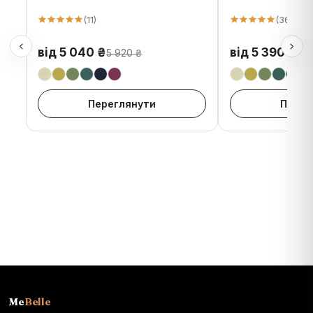
(
11
)
(
36
)
від 5 040 ₴
від 5 390 ₴
5 920 ₴
6 2
Переглянути
Перег
Me
Belle