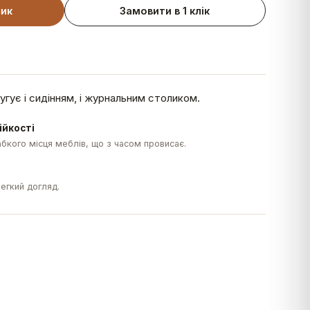
шик
Замовити в 1 клік
гує і сидінням, і журнальним столиком.
ійкості
бкого місця меблів, що з часом провисає.
легкий догляд.