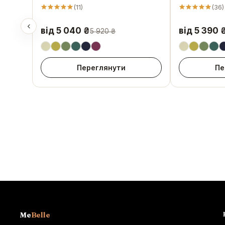
(
11
)
(
36
)
від 5 040 ₴
від 5 390 
5 920 ₴
Переглянути
Пе
Me
Belle