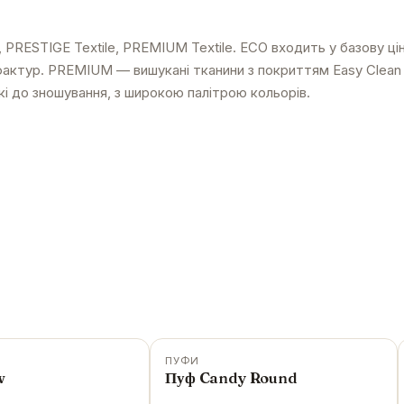
, PRESTIGE Textile, PREMIUM Textile. ECO входить у базову ц
фактур. PREMIUM — вишукані тканини з покриттям Easy Clean 
йкі до зношування, з широкою палітрою кольорів.
ПУФИ
-
18
%
w
Пуф Candy Round