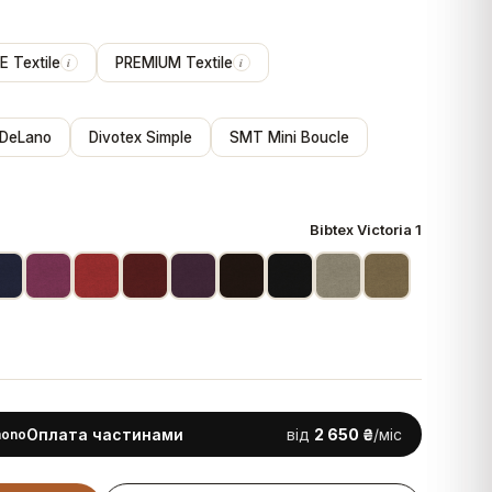
 Textile
PREMIUM Textile
i
i
 DeLano
Divotex Simple
SMT Mini Boucle
Bibtex Victoria 1
Оплата частинами
від
2 650 ₴
/міс
mono