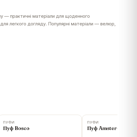
іну — практичні матеріали для щоденного
для легкого догляду. Популярні матеріали — велюр,
ПУФИ
ПУФИ
-
14
%
-
6
%
Пуф Bosco
Пуф Amster+