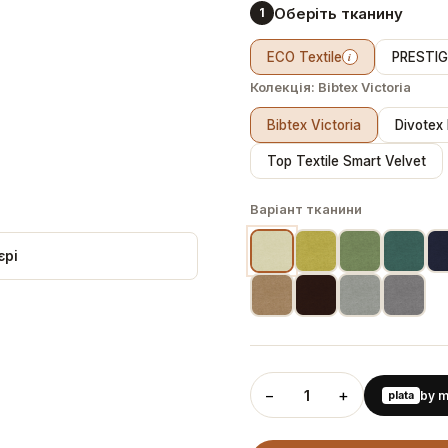
Оберіть тканину
1
ECO Textile
PRESTIGE
i
Колекція:
Bibtex Victoria
Bibtex Victoria
Divotex
Top Textile Smart Velvet
Варіант тканини
єрі
−
+
1
plata
by 