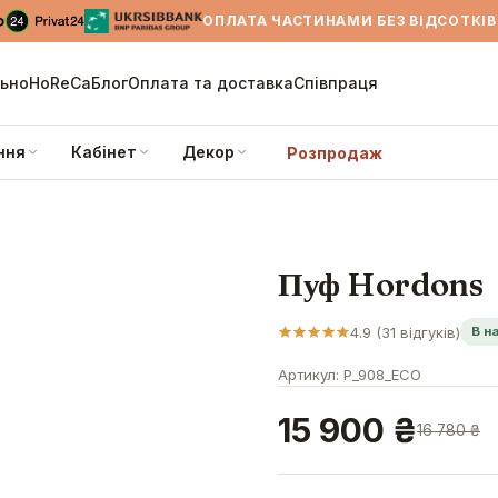
ОПЛАТА ЧАСТИНАМИ БЕЗ ВІДСОТКІВ 
льно
HoReCa
Блог
Оплата та доставка
Співпраця
ння
Кабінет
Декор
Розпродаж
Пуф Hordons
4.9
(
31
відгуків)
В н
Артикул:
P_908_ECO
15 900 ₴
16 780 ₴