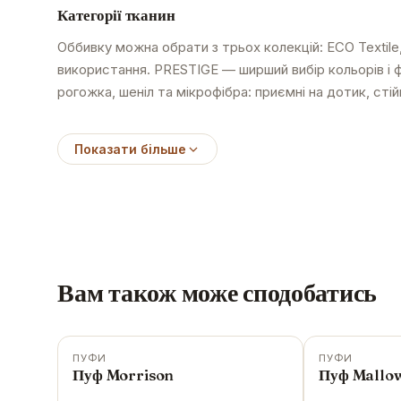
Категорії тканин
Оббивку можна обрати з трьох колекцій: ECO Textile
використання. PRESTIGE — ширший вибір кольорів і 
рогожка, шеніл та мікрофібра: приємні на дотик, сті
Показати більше
Вам також може сподобатись
ПУФИ
ПУФИ
-
15
%
-
14
%
Пуф Morrison
Пуф Mallo