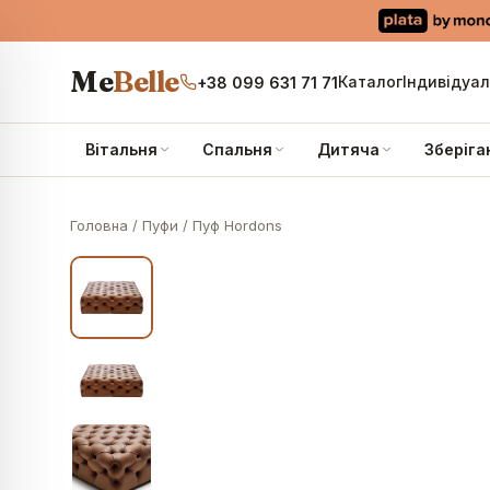
Me
Belle
Каталог
Індивідуа
+38 099 631 71 71
Вітальня
Спальня
Дитяча
Зберіга
Головна
/
Пуфи
/
Пуф Hordons