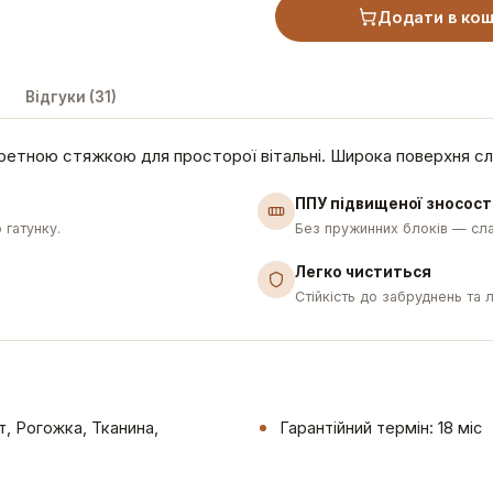
Додати в ко
Відгуки (31)
етною стяжкою для просторої вітальні. Широка поверхня слу
ППУ підвищеної зносост
 гатунку.
Без пружинних блоків — сла
Легко чиститься
Стійкість до забруднень та 
, Рогожка, Тканина,
Гарантійний термін: 18 міс