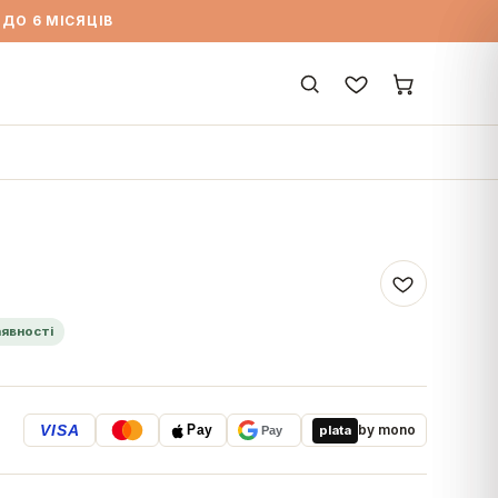
ДО 6 МІСЯЦІВ
аявності
VISA
by mono
plata
Pay
Pay