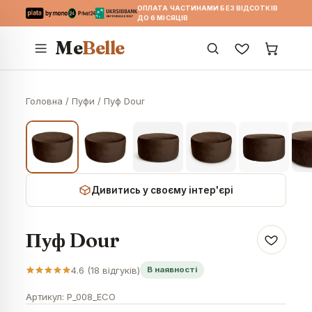
ОПЛАТА ЧАСТИНАМИ БЕЗ ВІДСОТКІВ
ДО 6 МІСЯЦІВ
Me
Belle
Головна
/
Пуфи
/
Пуф Dour
Дивитись у своєму інтер'єрі
Пуф Dour
4.6
(
18
відгуків)
В наявності
Артикул:
P_008_ECO