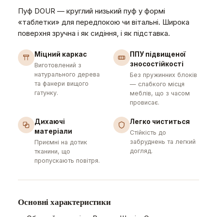
Пуф DOUR — круглий низький пуф у формі
«таблетки» для передпокою чи вітальні. Широка
поверхня зручна і як сидіння, і як підставка.
Міцний каркас
ППУ підвищеної
зносостійкості
Виготовлений з
натурального дерева
Без пружинних блоків
та фанери вищого
— слабкого місця
гатунку.
меблів, що з часом
провисає.
Дихаючі
Легко чиститься
матеріали
Стійкість до
забруднень та легкий
Приємні на дотик
догляд.
тканини, що
пропускають повітря.
Основні характеристики