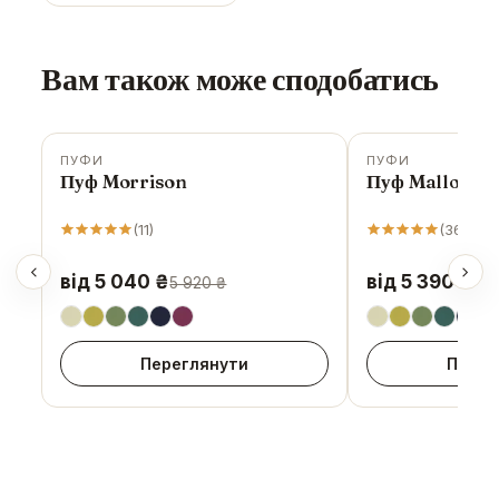
Вам також може сподобатись
ПУФИ
ПУФИ
-
15
%
-
14
%
Пуф Morrison
Пуф Mallow
(
11
)
(
36
)
від 5 040 ₴
від 5 390 ₴
5 920 ₴
6 2
Переглянути
Перег