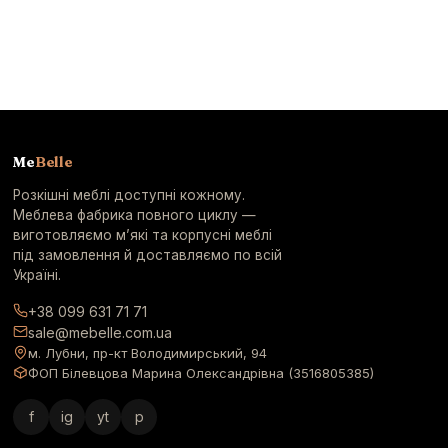
Me
Belle
Розкішні меблі доступні кожному.
Меблева фабрика повного циклу —
виготовляємо м’які та корпусні меблі
під замовлення й доставляємо по всій
Україні.
+38 099 631 71 71
sale@mebelle.com.ua
м. Лубни, пр-кт Володимирський, 94
ФОП Білевцова Марина Олександрівна (3516805385)
f
ig
yt
p