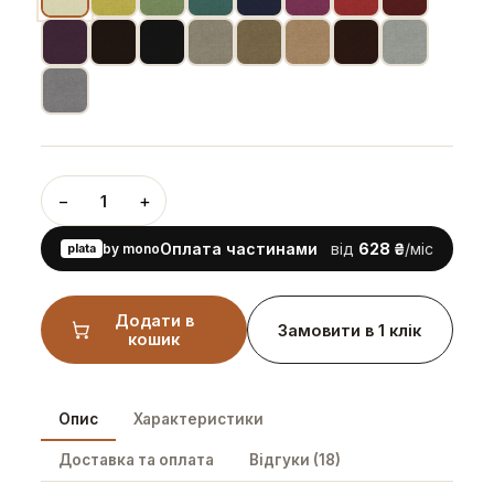
−
+
1
Оплата частинами
від
628 ₴
/міс
plata
by mono
Додати в
Замовити в 1 клік
кошик
Опис
Характеристики
Доставка та оплата
Відгуки (18)