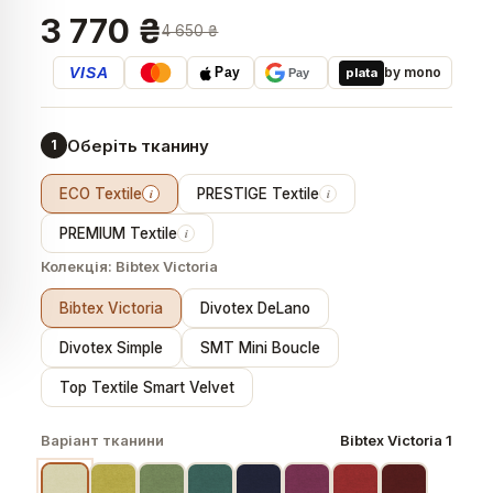
3 770 ₴
4 650 ₴
VISA
by mono
plata
Pay
Pay
Оберіть тканину
1
ECO Textile
PRESTIGE Textile
i
i
PREMIUM Textile
i
Колекція:
Bibtex Victoria
Bibtex Victoria
Divotex DeLano
Divotex Simple
SMT Mini Boucle
Top Textile Smart Velvet
Варіант тканини
Bibtex Victoria 1