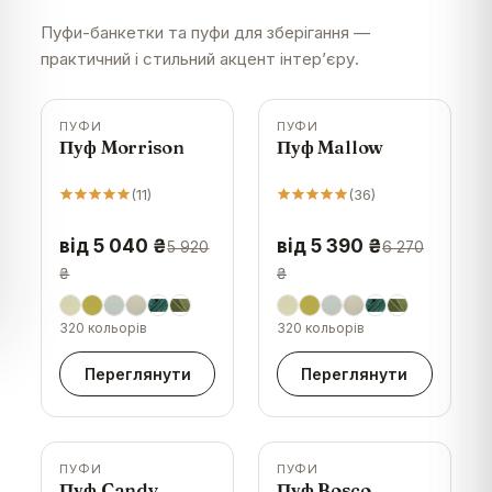
Пуфи-банкетки та пуфи для зберігання —
практичний і стильний акцент інтер’єру.
ПУФИ
ПУФИ
-
15
%
-
14
%
Пуф Morrison
Пуф Mallow
(
11
)
(
36
)
від 5 040 ₴
від 5 390 ₴
5 920
6 270
₴
₴
320 кольорів
320 кольорів
Переглянути
Переглянути
ПУФИ
ПУФИ
-
18
%
-
14
%
Пуф Candy
Пуф Bosco