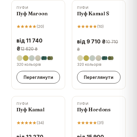
ПУФИ
ПУФИ
-
7
%
-
9
%
Пуф Maroon
Пуф Kamal S
(
20
)
(
10
)
від 11 740
від 9 710 ₴
10 710
₴
12 620 ₴
₴
320 кольорів
320 кольорів
Переглянути
Переглянути
ПУФИ
ПУФИ
-
8
%
-
5
%
Пуф Kamal
Пуф Hordons
(
34
)
(
31
)