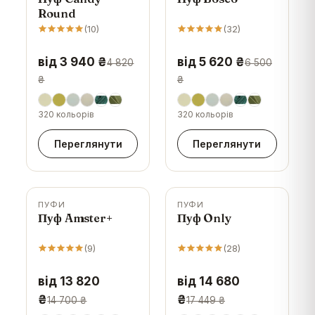
Round
(
10
)
(
32
)
від 3 940 ₴
від 5 620 ₴
4 820
6 500
₴
₴
320 кольорів
320 кольорів
Переглянути
Переглянути
ПУФИ
ПУФИ
-
6
%
-
16
%
Пуф Amster+
Пуф Only
(
9
)
(
28
)
від 13 820
від 14 680
₴
₴
14 700 ₴
17 449 ₴