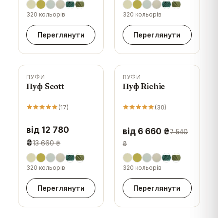
320 кольорів
320 кольорів
Переглянути
Переглянути
ПУФИ
ПУФИ
-
6
%
-
12
%
Пуф Scott
Пуф Richie
(
17
)
(
30
)
від 12 780
від 6 660 ₴
7 540
₴
13 660 ₴
₴
320 кольорів
320 кольорів
Переглянути
Переглянути