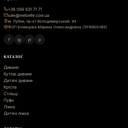
+38 099 631 71 71
sale@mebelle.com.ua
м. Лубни, пр-кт Володимирський, 94
ФОП Білевцова Марина Олександрівна (3516805385)
f
ig
yt
p
КАТАЛОГ
Дивани
Кутові дивани
Дитячі дивани
Крісла
Стільці
Пуфи
Ліжка
Дитячі ліжка