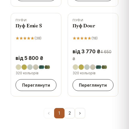
ПУФИ
ПУФИ
-
19
%
Пуф Emie S
Пуф Dour
(
38
)
(
18
)
від 3 770 ₴
4 650
від 5 800 ₴
₴
320 кольорів
320 кольорів
Переглянути
Переглянути
1
2