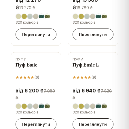
від 12 270
від 15 900
₴
₴
13 270 ₴
16 780 ₴
320 кольорів
320 кольорів
Переглянути
Переглянути
ПУФИ
ПУФИ
-
12
%
-
11
%
Пуф Estie
Пуф Emie L
(
6
)
(
9
)
від 6 200 ₴
від 6 940 ₴
7 080
7 820
₴
₴
320 кольорів
320 кольорів
Переглянути
Переглянути