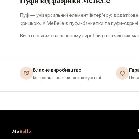
Пуфи від фабрики MeBelle
Пуф — універсальний елемент інтер’єру: додаткове си
кришкою. У MeBelle є пуфи-банкетки та пуфи-скрині у
Виготовляємо на власному виробництві з якісних матер
Власне виробництво
Гара
Контроль якості на кожному етапі
На в
Me
Belle