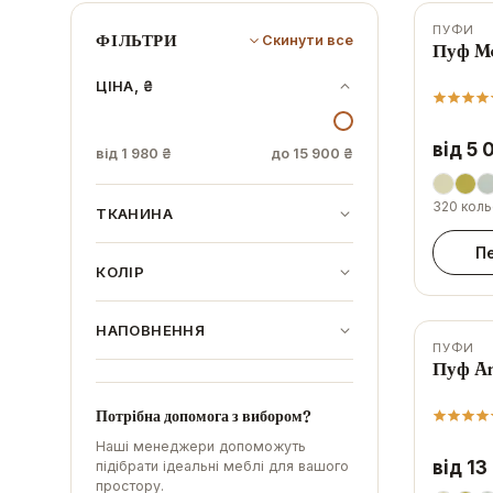
ПУФИ
-
15
%
ФІЛЬТРИ
Скинути все
Пуф M
ЦІНА, ₴
від 5 
від
1 980 ₴
до
15 900 ₴
320 коль
ТКАНИНА
П
КОЛІР
НАПОВНЕННЯ
ПУФИ
-
6
%
Пуф A
Потрібна допомога з вибором?
Наші менеджери допоможуть
від 13
підібрати ідеальні меблі для вашого
простору.