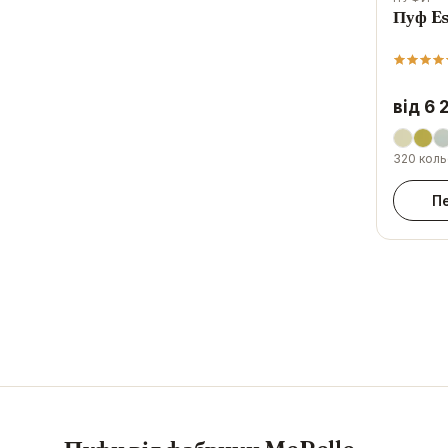
Пуф Es
від 6 
320 коль
П