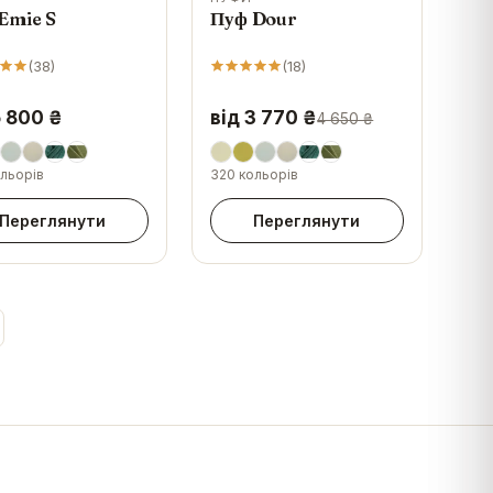
Emie S
Пуф Dour
(
38
)
(
18
)
5 800 ₴
від 3 770 ₴
4 650 ₴
льорів
320 кольорів
Переглянути
Переглянути