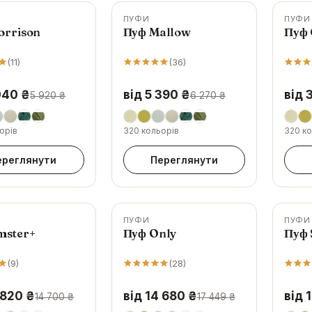
ПУФИ
ПУФИ
-
14
%
-
18
%
orrison
Пуф Mallow
Пуф 
(
11
)
(
36
)
040 ₴
від 5 390 ₴
від 
5 920 ₴
6 270 ₴
орів
320 кольорів
320 ко
ереглянути
Переглянути
ПУФИ
ПУФИ
-
16
%
-
6
%
mster+
Пуф Only
Пуф 
(
9
)
(
28
)
 820 ₴
від 14 680 ₴
від 
14 700 ₴
17 449 ₴