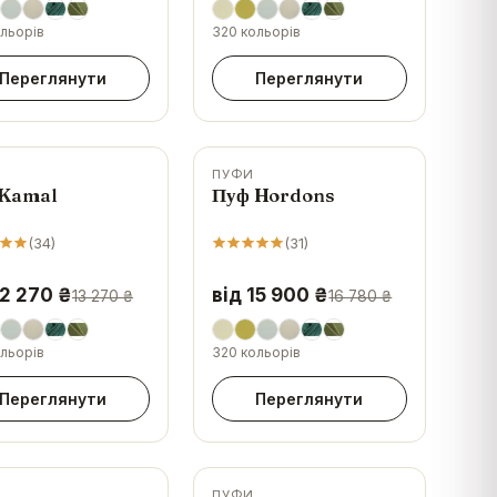
льорів
320 кольорів
Переглянути
Переглянути
ПУФИ
-
5
%
 Kamal
Пуф Hordons
(
34
)
(
31
)
12 270 ₴
від 15 900 ₴
13 270 ₴
16 780 ₴
льорів
320 кольорів
Переглянути
Переглянути
ПУФИ
-
19
%