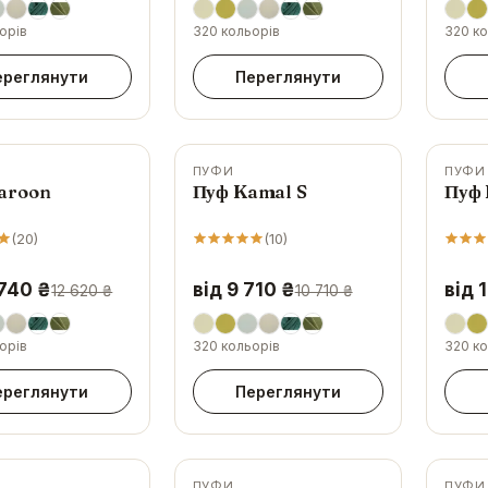
орів
320 кольорів
320 ко
ереглянути
Переглянути
ПУФИ
ПУФИ
-
9
%
-
8
%
aroon
Пуф Kamal S
Пуф
(
20
)
(
10
)
 740 ₴
від 9 710 ₴
від 
12 620 ₴
10 710 ₴
орів
320 кольорів
320 ко
ереглянути
Переглянути
ПУФИ
ПУФИ
-
11
%