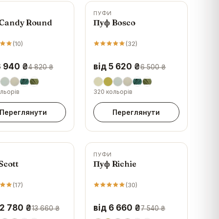
ПУФИ
-
14
%
Candy Round
Пуф Bosco
(
10
)
(
32
)
3 940 ₴
від 5 620 ₴
4 820 ₴
6 500 ₴
льорів
320 кольорів
Переглянути
Переглянути
ПУФИ
-
12
%
Scott
Пуф Richie
(
17
)
(
30
)
12 780 ₴
від 6 660 ₴
13 660 ₴
7 540 ₴