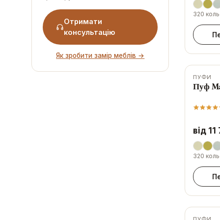
320 коль
Отримати
консультацію
П
Як зробити замір меблів →
ПУФИ
-
7
%
Пуф M
від 11
320 коль
П
ПУФИ
-
12
%