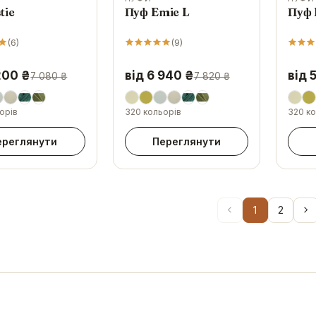
tie
Пуф Emie L
Пуф 
(
6
)
(
9
)
200 ₴
від 6 940 ₴
від 
7 080 ₴
7 820 ₴
орів
320 кольорів
320 ко
ереглянути
Переглянути
1
2