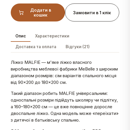
Додати в
Замовити в 1 клік
кошик
Опис
Характеристики
Доставка та оплата
Відгуки (21)
Ліжко MALFIE — м'яке ліжко власного
виробництва меблевої фабрики MeBelle з широким
діапазоном розмірів: сім варіантів спального місця
від 90×200 до 180×200 см.
Такий діапазон робить MALFIE універсальним:
односпальні розміри підійдуть школяру чи підлітку,
а 160–180×200 см — це вже повноцінне доросле
двоспальне ліжко. Одна модель може «переїхати»
з дитячої в батьківську спальню.