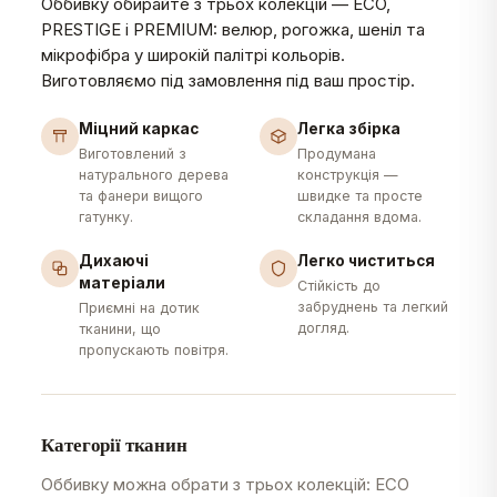
Оббивку обирайте з трьох колекцій — ECO,
PRESTIGE і PREMIUM: велюр, рогожка, шеніл та
мікрофібра у широкій палітрі кольорів.
Виготовляємо під замовлення під ваш простір.
Міцний каркас
Легка збірка
Виготовлений з
Продумана
натурального дерева
конструкція —
та фанери вищого
швидке та просте
гатунку.
складання вдома.
Дихаючі
Легко чиститься
матеріали
Стійкість до
забруднень та легкий
Приємні на дотик
догляд.
тканини, що
пропускають повітря.
Категорії тканин
Оббивку можна обрати з трьох колекцій: ECO