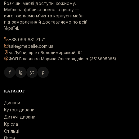
Розкішні меблі доступні кожному.
Меблева фабрика повного циклу —
виготовляємо м’які та корпусні меблі
під замовлення й доставляємо по всій
Україні.
+38 099 631 71 71
sale@mebelle.com.ua
м. Лубни, пр-кт Володимирський, 94
ФОП Білевцова Марина Олександрівна (3516805385)
f
ig
yt
p
КАТАЛОГ
Дивани
Кутові дивани
Дитячі дивани
Крісла
Стільці
Пуфи