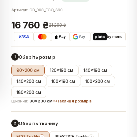
Артикул:
CB_008_ECO_S90
16 760 ₴
21 260 ₴
VISA
by mono
plata
Pay
Pay
Оберіть розмір
1
90×200 см
120×190 см
140×190 см
140×200 см
160×190 см
160×200 см
180×200 см
Ширина:
90×200 см
Таблиця розмірів
Оберіть тканину
2
ECO Textile
PRESTIGE Textile
i
i