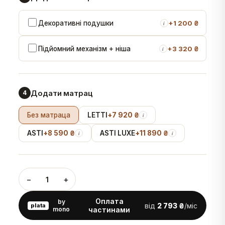
Декоративні подушки
+
1 200 ₴
i
Підйомний механізм + ніша
+
3 320 ₴
i
Додати матрац
4
Без матраца
LETTI
+
7 920 ₴
i
ASTI
+
8 590 ₴
ASTI LUXE
+
11 890 ₴
i
i
−
+
1
Оплата
by
від
2 793 ₴
/міс
plata
mono
частинами