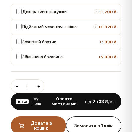
Декоративні подушки
+
1 200 ₴
i
Підйомний механізм + ніша
+
3 320 ₴
i
Захисний бортик
+
1 890 ₴
Збільшена боковина
+
2 890 ₴
−
+
1
Оплата
by
від
2 733 ₴
/міс
plata
mono
частинами
Додати в
Замовити в 1 клік
кошик