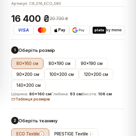
Артикул:
CB_016_ECO_S80
16 400 ₴
20 700 ₴
VISA
by mono
plata
Pay
Pay
Оберіть розмір
1
80×160 см
80×190 см
90×190 см
90×200 см
100×200 см
120×200 см
140×200 см
Ширина:
80×160 см
Глибина:
93 см
Висота:
106 см
Таблиця розмірів
Оберіть тканину
2
ECO Textile
PRESTIGE Textile
i
i