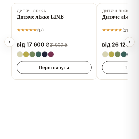
ДИТЯЧІ ЛІЖКА
ДИТЯЧІ ЛІЖКА
-
20
%
Дитяче ліжко LINE
Дитяче ліжко 
(
17
)
(
21
)
від 17 600 ₴
від 26 120 ₴
21 900 ₴
Переглянути
Перег