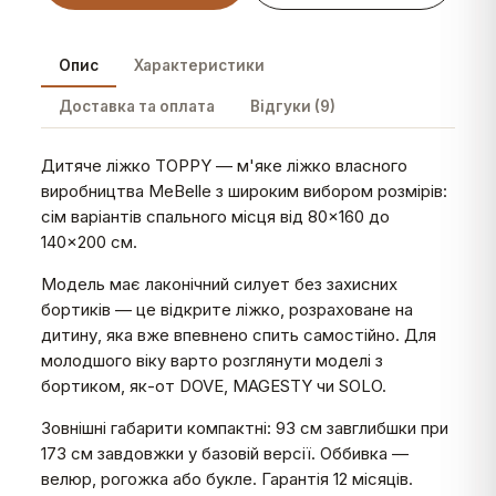
Опис
Характеристики
Доставка та оплата
Відгуки (9)
Дитяче ліжко TOPPY — м'яке ліжко власного
виробництва MeBelle з широким вибором розмірів:
сім варіантів спального місця від 80×160 до
140×200 см.
Модель має лаконічний силует без захисних
бортиків — це відкрите ліжко, розраховане на
дитину, яка вже впевнено спить самостійно. Для
молодшого віку варто розглянути моделі з
бортиком, як-от DOVE, MAGESTY чи SOLO.
Зовнішні габарити компактні: 93 см завглибшки при
173 см завдовжки у базовій версії. Оббивка —
велюр, рогожка або букле. Гарантія 12 місяців.