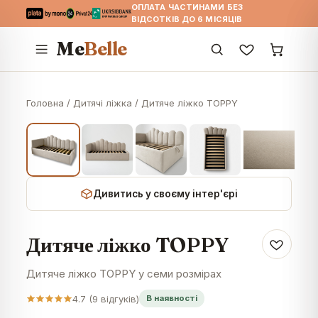
ОПЛАТА ЧАСТИНАМИ БЕЗ
ВІДСОТКІВ ДО 6 МІСЯЦІВ
Me
Belle
Головна
/
Дитячі ліжка
/
Дитяче ліжко TOPPY
Дивитись у своєму інтер'єрі
Дитяче ліжко TOPPY
Дитяче ліжко TOPPY у семи розмірах
4.7
(
9
відгуків)
В наявності