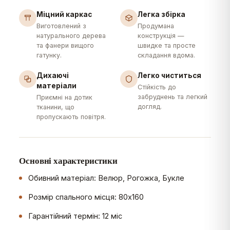
Міцний каркас
Легка збірка
Виготовлений з
Продумана
натурального дерева
конструкція —
та фанери вищого
швидке та просте
гатунку.
складання вдома.
Дихаючі
Легко чиститься
матеріали
Стійкість до
забруднень та легкий
Приємні на дотик
догляд.
тканини, що
пропускають повітря.
Основні характеристики
Обивний матеріал: Велюр, Рогожка, Букле
Розмір спального місця: 80х160
Гарантійний термін: 12 міс