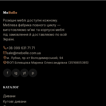
Me
Belle
Розкішні меблі доступні кожному.
Меблева фабрика повного циклу —
виготовляємо м’які та корпусні меблі
під замовлення й доставляємо по всій
Україні.
+38 099 631 71 71
sale@mebelle.com.ua
м. Лубни, пр-кт Володимирський, 94
ФОП Білевцова Марина Олександрівна (3516805385)
f
ig
yt
p
КАТАЛОГ
Дивани
Кутові дивани