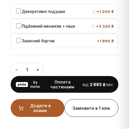
Декоративні подушки
+
1 200 ₴
i
Підйомний механізм + ніша
+
3 320 ₴
i
Захисний бортик
+
1 890 ₴
−
+
1
Оплата
by
від
2 883 ₴
/міс
plata
mono
частинами
Додати в
Замовити в 1 клік
кошик