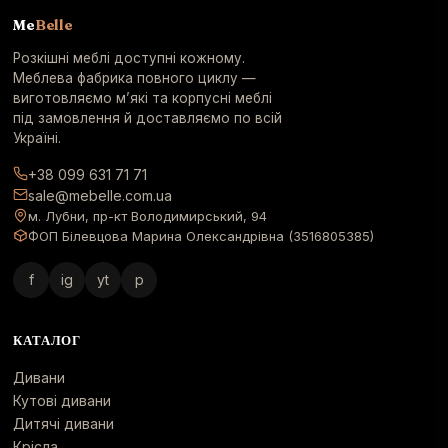
Me
Belle
Розкішні меблі доступні кожному.
Меблева фабрика повного циклу —
виготовляємо м’які та корпусні меблі
під замовлення й доставляємо по всій
Україні.
+38 099 631 71 71
sale@mebelle.com.ua
м. Лубни, пр-кт Володимирський, 94
ФОП Білевцова Марина Олександрівна (3516805385)
f
ig
yt
p
КАТАЛОГ
Дивани
Кутові дивани
Дитячі дивани
Крісла