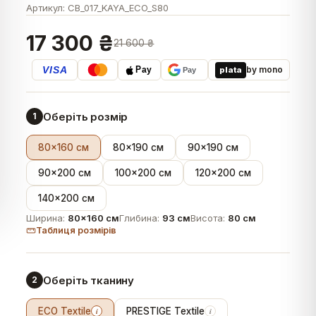
Артикул:
CB_017_KAYA_ECO_S80
17 300 ₴
21 600 ₴
VISA
by mono
plata
Pay
Pay
Оберіть розмір
1
80×160 см
80×190 см
90×190 см
90×200 см
100×200 см
120×200 см
140×200 см
Ширина:
80×160 см
Глибина:
93 см
Висота:
80 см
Таблиця розмірів
Оберіть тканину
2
ECO Textile
PRESTIGE Textile
i
i