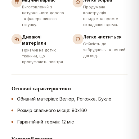
Міцний каркас
Легка збірка
Виготовлений з
Продумана
натурального дерева
конструкція —
та фанери вищого
швидке та просте
гатунку.
складання вдома.
Дихаючі
Легко чиститься
матеріали
Стійкість до
забруднень та легкий
Приємні на дотик
догляд.
тканини, що
пропускають повітря.
Основні характеристики
Обивний матеріал: Велюр, Рогожка, Букле
Розмір спального місця: 80х160
Гарантійний термін: 12 міс
Категорії тканин