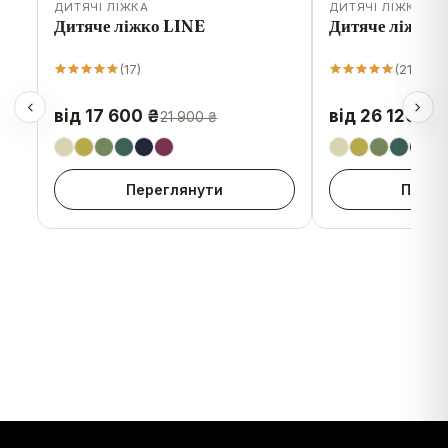
ДИТЯЧІ ЛІЖКА
ДИТЯЧІ ЛІЖКА
-
20
%
Дитяче ліжко LINE
Дитяче ліжко 
(
17
)
(
21
)
від 17 600 ₴
від 26 120 ₴
21 900 ₴
Переглянути
Перег