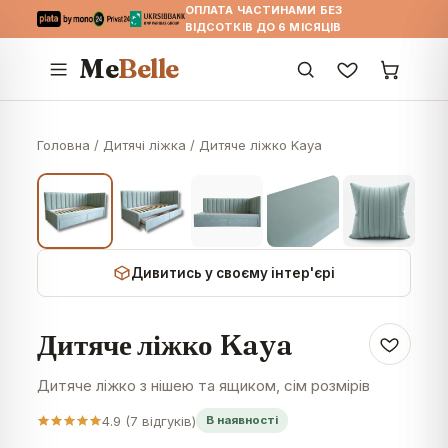
ОПЛАТА ЧАСТИНАМИ БЕЗ
ВІДСОТКІВ ДО 6 МІСЯЦІВ
Me
Belle
Головна
/
Дитячі ліжка
/
Дитяче ліжко Kaya
Дивитись у своєму інтер'єрі
Дитяче ліжко Kaya
Дитяче ліжко з нішею та ящиком, сім розмірів
4.9
(
7
відгуків)
В наявності