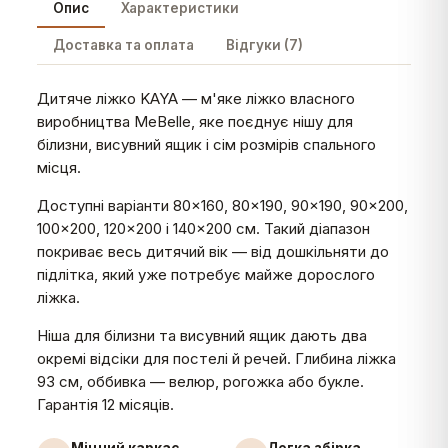
Опис
Характеристики
Доставка та оплата
Відгуки (7)
Дитяче ліжко KAYA — м'яке ліжко власного
виробництва MeBelle, яке поєднує нішу для
білизни, висувний ящик і сім розмірів спального
місця.
Доступні варіанти 80×160, 80×190, 90×190, 90×200,
100×200, 120×200 і 140×200 см. Такий діапазон
покриває весь дитячий вік — від дошкільняти до
підлітка, який уже потребує майже дорослого
ліжка.
Ніша для білизни та висувний ящик дають два
окремі відсіки для постелі й речей. Глибина ліжка
93 см, оббивка — велюр, рогожка або букле.
Гарантія 12 місяців.