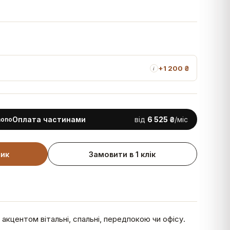
+
1 200 ₴
i
Оплата частинами
від
6 525 ₴
/міс
mono
шик
Замовити в 1 клік
акцентом вітальні, спальні, передпокою чи офісу.