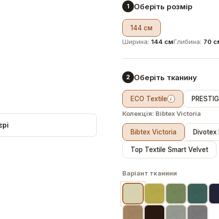
Оберіть розмір
1
144 см
Ширина:
144 см
Глибина:
70 с
Оберіть тканину
2
ECO Textile
PRESTIGE
i
Колекція:
Bibtex Victoria
єрі
Bibtex Victoria
Divotex
Top Textile Smart Velvet
Варіант тканини