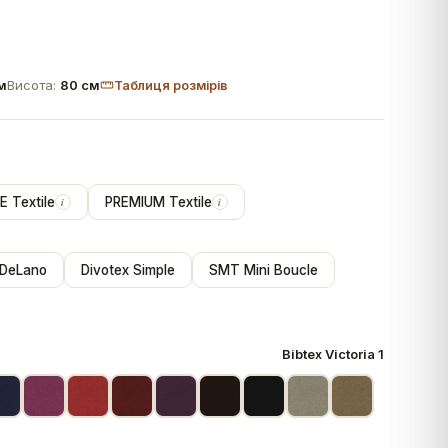
м
Висота:
80 см
Таблиця розмірів
 Textile
PREMIUM Textile
i
i
 DeLano
Divotex Simple
SMT Mini Boucle
Bibtex Victoria 1