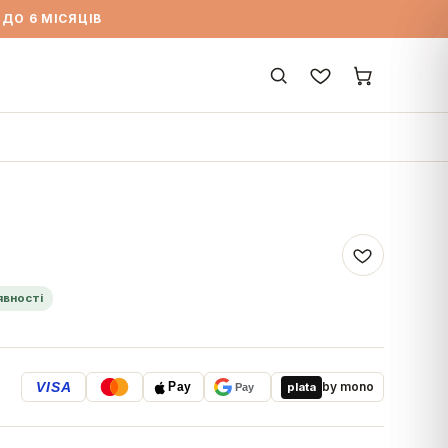
ДО 6 МІСЯЦІВ
явності
VISA
by mono
plata
Pay
Pay