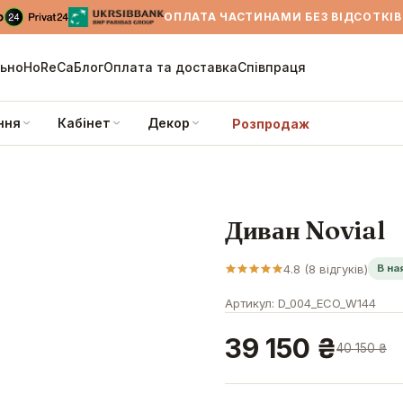
ОПЛАТА ЧАСТИНАМИ БЕЗ ВІДСОТКІВ 
льно
HoReCa
Блог
Оплата та доставка
Співпраця
ння
Кабінет
Декор
Розпродаж
Диван Novial
4.8
(
8
відгуків)
В на
Артикул:
D_004_ECO_W144
39 150 ₴
40 150 ₴