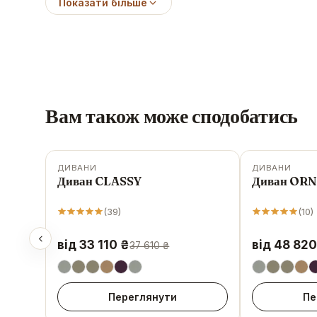
Показати більше
Вам також може сподобатись
ДИВАНИ
ДИВАНИ
-
12
%
-
8
%
Диван CLASSY
Диван OR
(
39
)
(
10
)
від 33 110 ₴
від 48 820
37 610 ₴
Переглянути
Пе