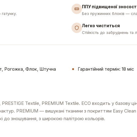
ППУ підвищеної зносост
 гатунку.
Без пружинних блоків — сла
Легко чиститься
Стійкість до забруднень та 
т, Рогожка, Флок, Штучна
Гарантійний термін: 18 міс
, PRESTIGE Textile, PREMIUM Textile. ECO входить у базову ц
фактур. PREMIUM — вишукані тканини з покриттям Easy Clean 
йкі до зношування, з широкою палітрою кольорів.