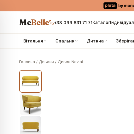
Me
Belle
Каталог
Індивідуа
+38 099 631 71 71
Вітальня
Спальня
Дитяча
Зберіга
Головна
/
Дивани
/
Диван Novial