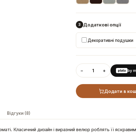
Додаткові опції
3
Декоративні подушки
−
+
1
plata
by 
Додати в ко
Відгуки (8)
ті. Класичний дизайн і виразний велюр роблять її яскравим 