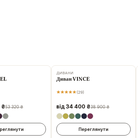
ДИВАНИ
-
12
%
NEL
Диван VINCE
(
29
)
 ₴
від 34 400 ₴
53 320 ₴
38 900 ₴
реглянути
Переглянути