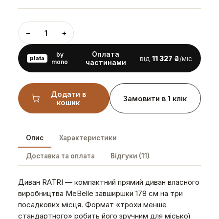
−
+
1
Оплата
by
від
11 327 ₴
/міс
plata
mono
частинами
Додати в
Замовити в 1 клік
кошик
Опис
Характеристики
Доставка та оплата
Відгуки (11)
Диван RATRI — компактний прямий диван власного
виробництва MeBelle завширшки 178 см на три
посадкових місця. Формат «трохи менше
стандартного» робить його зручним для міської