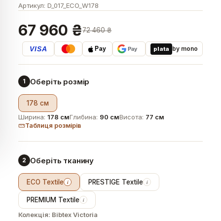
Артикул:
D_017_ECO_W178
67 960 ₴
72 460 ₴
VISA
by mono
plata
Pay
Pay
Оберіть розмір
1
178 см
Ширина:
178 см
Глибина:
90 см
Висота:
77 см
Таблиця розмірів
Оберіть тканину
2
ECO Textile
PRESTIGE Textile
i
i
PREMIUM Textile
i
Колекція:
Bibtex Victoria