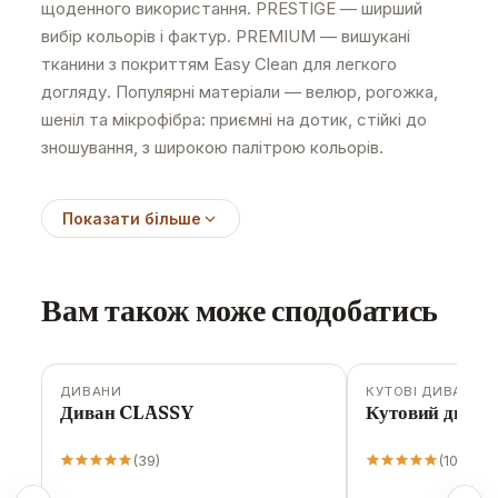
щоденного використання. PRESTIGE — ширший
вибір кольорів і фактур. PREMIUM — вишукані
тканини з покриттям Easy Clean для легкого
догляду. Популярні матеріали — велюр, рогожка,
шеніл та мікрофібра: приємні на дотик, стійкі до
зношування, з широкою палітрою кольорів.
Показати більше
Вам також може сподобатись
ДИВАНИ
КУТОВІ ДИВАНИ
-
12
%
-
8
%
Диван CLASSY
Кутовий дива
(
39
)
(
10
)