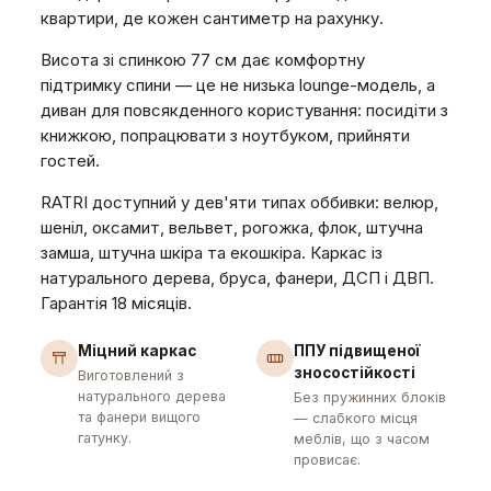
квартири, де кожен сантиметр на рахунку.
Висота зі спинкою 77 см дає комфортну
підтримку спини — це не низька lounge-модель, а
диван для повсякденного користування: посидіти з
книжкою, попрацювати з ноутбуком, прийняти
гостей.
RATRI доступний у дев'яти типах оббивки: велюр,
шеніл, оксамит, вельвет, рогожка, флок, штучна
замша, штучна шкіра та екошкіра. Каркас із
натурального дерева, бруса, фанери, ДСП і ДВП.
Гарантія 18 місяців.
Міцний каркас
ППУ підвищеної
зносостійкості
Виготовлений з
натурального дерева
Без пружинних блоків
та фанери вищого
— слабкого місця
гатунку.
меблів, що з часом
провисає.