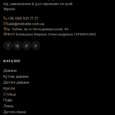
під замовлення й доставляємо по всій
Україні.
+38 099 631 71 71
sale@mebelle.com.ua
м. Лубни, пр-кт Володимирський, 94
ФОП Білевцова Марина Олександрівна (3516805385)
f
ig
yt
p
КАТАЛОГ
Дивани
Кутові дивани
Дитячі дивани
Крісла
Стільці
Пуфи
Ліжка
Дитячі ліжка