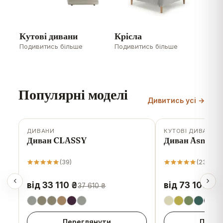
Кутові дивани
Крісла
Подивитись більше
Подивитись більше
Популярні моделі
Дивитись усі →
ДИВАНИ
КУТОВІ ДИВАНИ
-
12
%
-
6
%
Диван CLASSY
Диван Asmari
Дитячі ліжка
Дитячі дивани
Подивитись більше
Подивитись більше
(
39
)
(
23
)
від 33 110 ₴
від 73 100 ₴
37 610 ₴
7
Переглянути
Перег