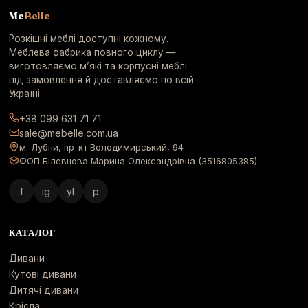
Me
Belle
Розкішні меблі доступні кожному.
Меблева фабрика повного циклу —
виготовляємо м’які та корпусні меблі
під замовлення й доставляємо по всій
Україні.
+38 099 631 71 71
sale@mebelle.com.ua
м. Лубни, пр-кт Володимирський, 94
ФОП Білевцова Марина Олександрівна (3516805385)
f
ig
yt
p
КАТАЛОГ
Дивани
Кутові дивани
Дитячі дивани
Крісла