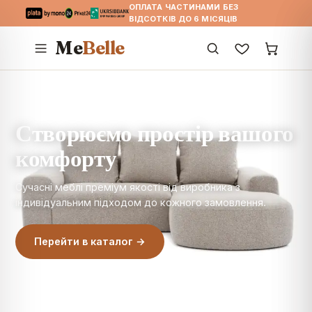
ОПЛАТА ЧАСТИНАМИ БЕЗ
ВІДСОТКІВ ДО 6 МІСЯЦІВ
Me
Belle
МЕБЛІ ДЛЯ ДОМУ, ОФІСУ, HORECA З ДОСТАВКОЮ ПО
УКРАЇНІ
Створюємо простір вашого
комфорту
Сучасні меблі преміум якості від виробника з
індивідуальним підходом до кожного замовлення.
Перейти в каталог →
Індивідуальне замовлення