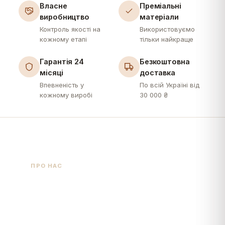
Власне
Преміальні
виробництво
матеріали
Контроль якості на
Використовуємо
Приліжкові тумби
Дзеркала
кожному етапі
тільки найкраще
Подивитись більше
Подивитись більше
Гарантія 24
Безкоштовна
місяці
доставка
Впевненість у
По всій Україні від
кожному виробі
30 000 ₴
Декоративні
подушки
ПРО НАС
Подивитись більше
MeBelle – це про
якість, стиль та