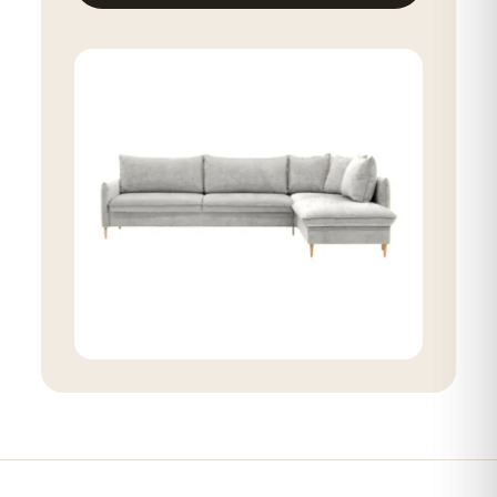
Комоди
Шафи
Подивитись більше
Подивитись більше
Полички
ТВ-стенди
Подивитись більше
Подивитись більше