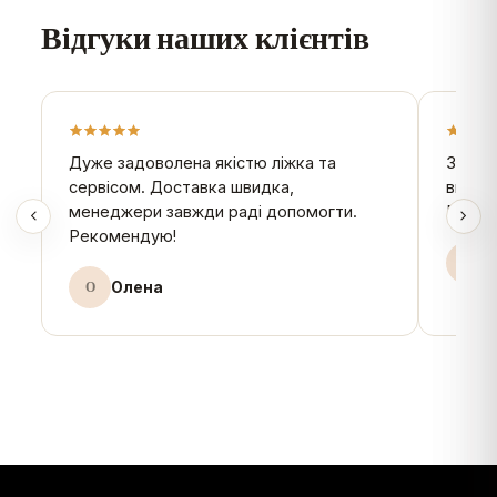
Відгуки наших клієнтів
Дуже задоволена якістю ліжка та
Замов
сервісом. Доставка швидка,
висоті
менеджери завжди раді допомогти.
MeBell
Рекомендую!
І
О
Олена