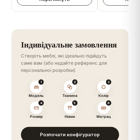
Стільці
Пуфи
Подивитись більше
Подивитись більше
Індивідуальне замовлення
Створіть меблі, які ідеально підійдуть
саме вам (або надайте референс для
персональної розробки)
1
2
3
Матраци
Письмові столи
Модель
Тканина
Колір
Подивитись більше
Подивитись більше
4
5
6
Розмір
Ніжки
Матрац
Розпочати конфігуратор