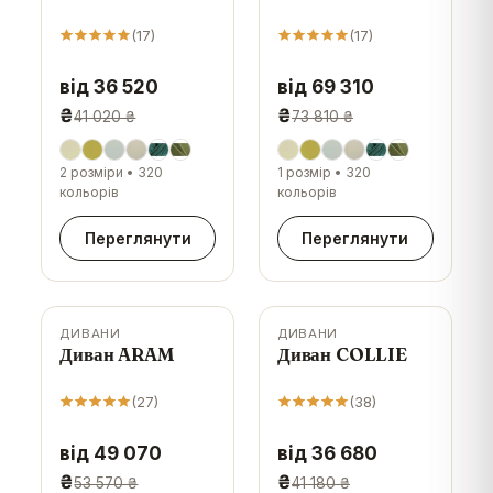
(
17
)
(
17
)
від 36 520
від 69 310
₴
₴
41 020 ₴
73 810 ₴
2 розміри
•
320
1 розмір
•
320
кольорів
кольорів
Переглянути
Переглянути
ДИВАНИ
ДИВАНИ
-
8
%
-
11
%
Диван ARAM
Диван COLLIE
(
27
)
(
38
)
від 49 070
від 36 680
₴
₴
53 570 ₴
41 180 ₴