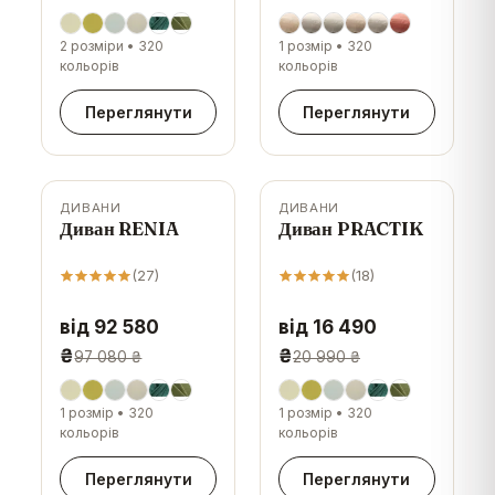
2 розміри
•
320
1 розмір
•
320
кольорів
кольорів
Переглянути
Переглянути
ДИВАНИ
ДИВАНИ
-
5
%
-
21
%
Диван RENIA
Диван PRACTIK
(
27
)
(
18
)
від 92 580
від 16 490
₴
₴
97 080 ₴
20 990 ₴
1 розмір
•
320
1 розмір
•
320
кольорів
кольорів
Переглянути
Переглянути