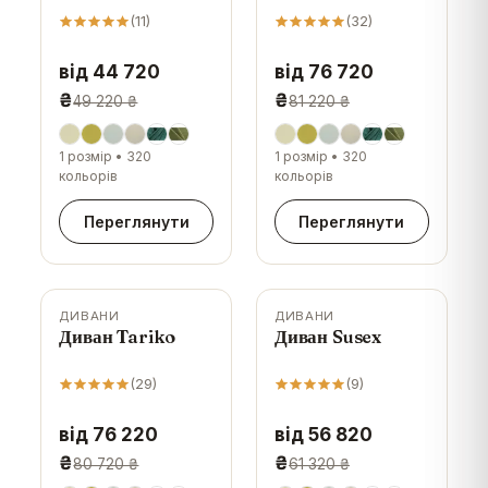
(
11
)
(
32
)
від 44 720
від 76 720
₴
₴
49 220 ₴
81 220 ₴
1 розмір
•
320
1 розмір
•
320
кольорів
кольорів
Переглянути
Переглянути
ДИВАНИ
ДИВАНИ
-
6
%
-
7
%
Диван Tariko
Диван Susex
(
29
)
(
9
)
від 76 220
від 56 820
₴
₴
80 720 ₴
61 320 ₴