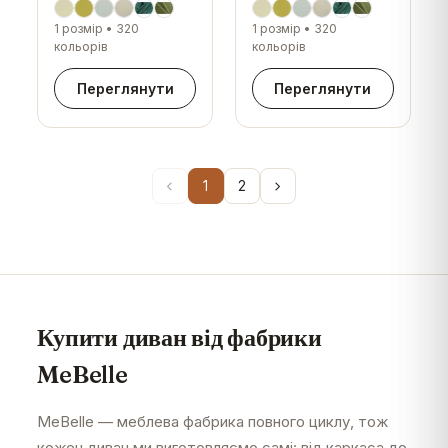
1 розмір
•
320
1 розмір
•
320
кольорів
кольорів
Переглянути
Переглянути
1
2
Купити диван від фабрики
MeBelle
MeBelle — меблева фабрика повного циклу, тож
кожен диван ми виготовляємо самі: від каркаса до