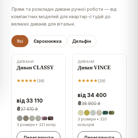
Прямі та розкладні дивани ручної роботи — від
компактних моделей для квартир-студій до
великих диванів для вітальні.
Усі
Єврокнижка
Дельфін
ДИВАНИ
ДИВАНИ
-
12
%
-
12
%
Диван CLASSY
Диван VINCE
(
39
)
(
29
)
від 34 400
від 33 110
₴
38 900 ₴
₴
37 610 ₴
3 розміри
•
320
3 розміри
•
321 колір
кольорів
Переглянути
Переглянути