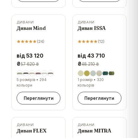
ДИВАНИ
ДИВАНИ
-
8
%
-
9
%
Диван Mind
Диван ISSA
(
24
)
(
12
)
від 53 120
від 43 710
₴
₴
57 620 ₴
48 210 ₴
5 розмірів
•
294
1 розмір
•
320
кольори
кольорів
Переглянути
Переглянути
ДИВАНИ
ДИВАНИ
-
9
%
-
6
%
Диван FLEX
Диван MITRA