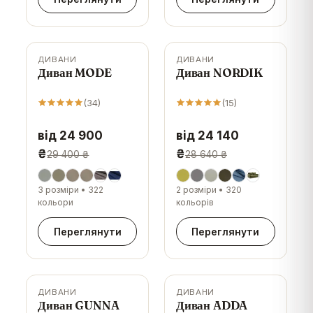
ДИВАНИ
ДИВАНИ
-
15
%
-
16
%
Диван MODE
Диван NORDIK
(
34
)
(
15
)
від 24 900
від 24 140
₴
₴
29 400 ₴
28 640 ₴
3 розміри
•
322
2 розміри
•
320
кольори
кольорів
Переглянути
Переглянути
ДИВАНИ
ДИВАНИ
-
11
%
-
6
%
Диван GUNNA
Диван ADDA