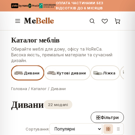
ОПЛАТА ЧАСТИНАМИ БЕЗ
ВІДСОТКІВ ДО 6 МІСЯЦІВ
Me
Belle
Каталог меблів
Обирайте меблі для дому, офісу та HoReCa.
Висока якість, преміальні матеріали та сучасний
дизайн.
Дивани
Кутові дивани
Ліжка
Д
Головна
/
Каталог
/
Дивани
Дивани
22 моделі
Фільтри
Сортування: