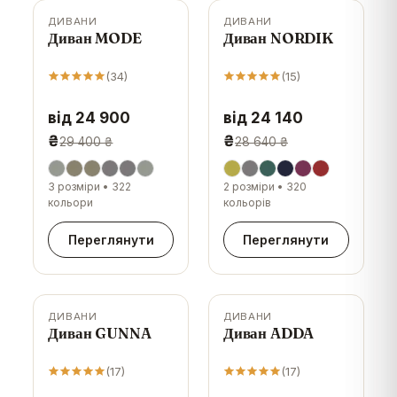
ДИВАНИ
ДИВАНИ
-
15
%
-
16
%
Диван MODE
Диван NORDIK
(
34
)
(
15
)
від 24 900
від 24 140
₴
₴
29 400 ₴
28 640 ₴
3 розміри
•
322
2 розміри
•
320
кольори
кольорів
Переглянути
Переглянути
ДИВАНИ
ДИВАНИ
-
11
%
-
6
%
Диван GUNNA
Диван ADDA
(
17
)
(
17
)