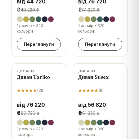
від 44 720
від 76 720
₴
₴
49 220 ₴
81 220 ₴
1 розмір
•
320
1 розмір
•
320
кольорів
кольорів
Переглянути
Переглянути
ДИВАНИ
ДИВАНИ
-
6
%
-
7
%
Диван Tariko
Диван Susex
(
29
)
(
9
)
від 76 220
від 56 820
₴
₴
80 720 ₴
61 320 ₴
1 розмір
•
320
1 розмір
•
320
кольорів
кольорів