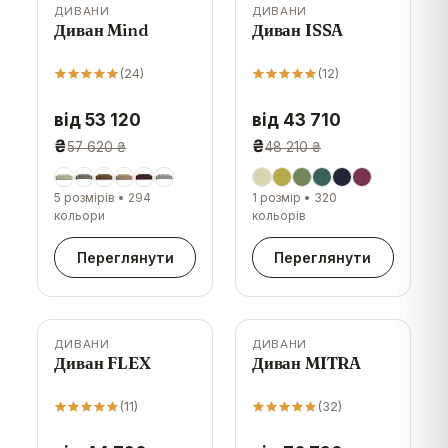
ДИВАНИ
ДИВАНИ
-
8
%
-
9
%
Диван Mind
Диван ISSA
(
24
)
(
12
)
від 53 120
від 43 710
₴
₴
57 620 ₴
48 210 ₴
5 розмірів
•
294
1 розмір
•
320
кольори
кольорів
Переглянути
Переглянути
ДИВАНИ
ДИВАНИ
-
9
%
-
6
%
Диван FLEX
Диван MITRA
(
11
)
(
32
)