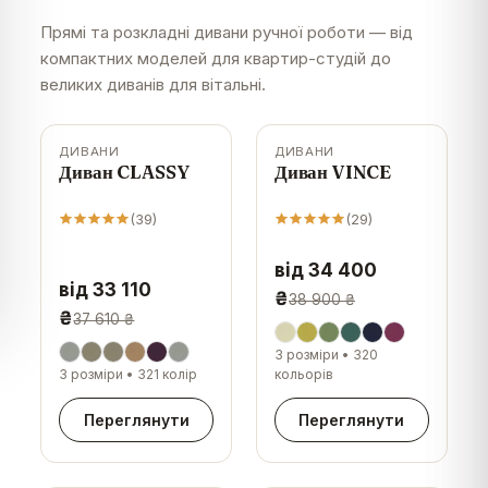
Прямі та розкладні дивани ручної роботи — від
компактних моделей для квартир-студій до
великих диванів для вітальні.
ДИВАНИ
ДИВАНИ
-
12
%
-
12
%
Диван CLASSY
Диван VINCE
(
39
)
(
29
)
від 34 400
від 33 110
₴
38 900 ₴
₴
37 610 ₴
3 розміри
•
320
3 розміри
•
321 колір
кольорів
Переглянути
Переглянути