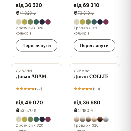
від 36 520
від 69 310
₴
₴
41 020 ₴
73 810 ₴
2 розміри
•
320
1 розмір
•
320
кольорів
кольорів
Переглянути
Переглянути
ДИВАНИ
ДИВАНИ
-
8
%
-
11
%
Диван ARAM
Диван COLLIE
(
27
)
(
38
)
від 49 070
від 36 680
₴
₴
53 570 ₴
41 180 ₴
2 розміри
•
320
1 розмір
•
320
кольорів
кольорів