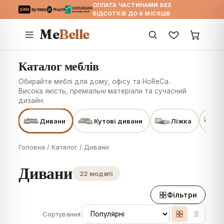
ОПЛАТА ЧАСТИНАМИ БЕЗ
ВІДСОТКІВ ДО 6 МІСЯЦІВ
Me
Belle
Каталог меблів
Обирайте меблі для дому, офісу та HoReCa.
Висока якість, преміальні матеріали та сучасний
дизайн.
Дивани
Кутові дивани
Ліжка
Д
Головна
/
Каталог
/
Дивани
Дивани
22 моделі
Фільтри
Сортування: