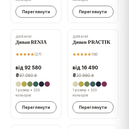
Переглянути
Переглянути
ДИВАНИ
ДИВАНИ
-
5
%
-
21
%
Диван RENIA
Диван PRACTIK
(
27
)
(
18
)
від 92 580
від 16 490
₴
₴
97 080 ₴
20 990 ₴
1 розмір
•
320
1 розмір
•
320
кольорів
кольорів
Переглянути
Переглянути