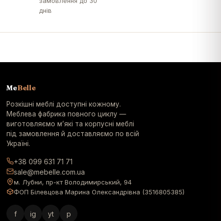
замовлення до 30
днів
Me
Belle
Розкішні меблі доступні кожному.
Меблева фабрика повного циклу —
виготовляємо м’які та корпусні меблі
під замовлення й доставляємо по всій
Україні.
+38 099 631 71 71
sale@mebelle.com.ua
м. Лубни, пр-кт Володимирський, 94
ФОП Білевцова Марина Олександрівна (3516805385)
f
ig
yt
p