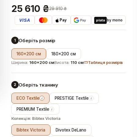
25 610 ₴
29 910 ₴
VISA
by mono
plata
Pay
Pay
Оберіть розмір
1
160×200 см
180×200 см
Ширина:
160×200 см
Висота:
110 см
Таблиця розмірів
Оберіть тканину
2
ECO Textile
PRESTIGE Textile
i
i
PREMIUM Textile
i
Колекція:
Bibtex Victoria
Bibtex Victoria
Divotex DeLano