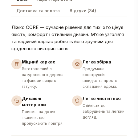
Доставка та оплата
Відгуки (34)
Ліжко CORE — сучасне рішення для тих, хто цінує
якість, комфорт і стильний дизайн. М’яке узголів’я
та надійний каркас роблять його зручним для
щоденного використання.
Міцний каркас
Легка збірка
Виготовлений з
Продумана
натурального дерева
конструкція —
та фанери вищого
швидке та просте
гатунку.
складання вдома.
Дихаючі
Легко чиститься
матеріали
Стійкість до
забруднень та легкий
Приємні на дотик
догляд.
тканини, що
пропускають повітря.