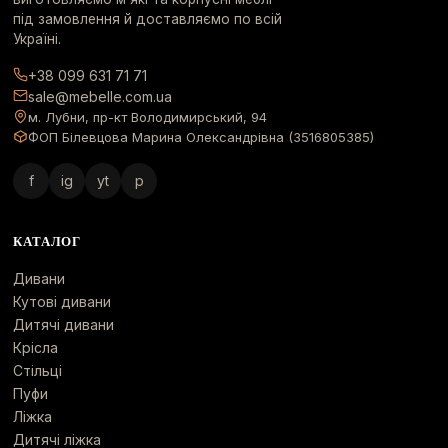
під замовлення й доставляємо по всій
Україні.
+38 099 631 71 71
sale@mebelle.com.ua
м. Лубни, пр-кт Володимирський, 94
ФОП Білевцова Марина Олександрівна (3516805385)
f
ig
yt
p
КАТАЛОГ
Дивани
Кутові дивани
Дитячі дивани
Крісла
Стільці
Пуфи
Ліжка
Дитячі ліжка