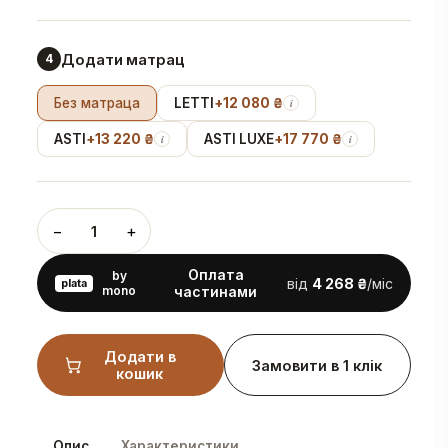
Додати матрац
4
Без матраца
LETTI
+
12 080 ₴
i
ASTI
+
13 220 ₴
ASTI LUXE
+
17 770 ₴
i
i
−
+
1
Оплата
by
від
4 268 ₴
/міс
plata
mono
частинами
Додати в
Замовити в 1 клік
кошик
Опис
Характеристики