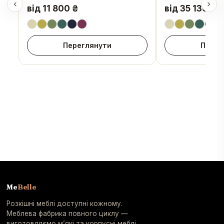
від 11 800 ₴
від 35 130 ₴
3
Переглянути
Перег
Me
Belle
Розкішні меблі доступні кожному.
Меблева фабрика повного циклу —
виготовляємо м’які та корпусні меблі