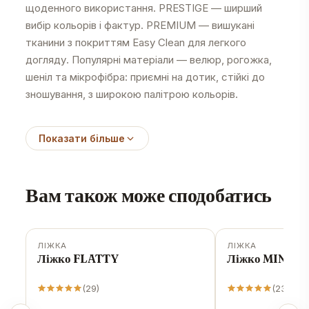
щоденного використання. PRESTIGE — ширший
вибір кольорів і фактур. PREMIUM — вишукані
тканини з покриттям Easy Clean для легкого
догляду. Популярні матеріали — велюр, рогожка,
шеніл та мікрофібра: приємні на дотик, стійкі до
зношування, з широкою палітрою кольорів.
Показати більше
Вам також може сподобатись
ЛІЖКА
ЛІЖКА
Хіт продажів
-
11
%
Ліжко FLATTY
Ліжко MIND
(
29
)
(
23
)