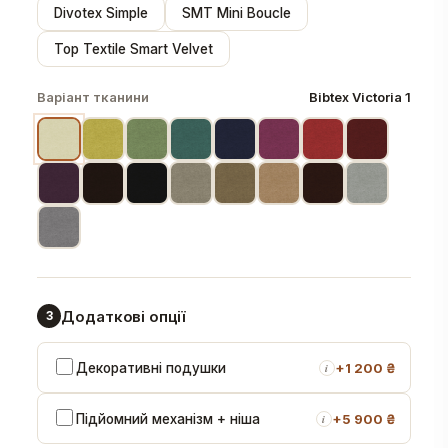
Divotex Simple
SMT Mini Boucle
Top Textile Smart Velvet
Варіант тканини
Bibtex Victoria 1
Додаткові опції
3
Декоративні подушки
+
1 200 ₴
i
Підйомний механізм + ніша
+
5 900 ₴
i