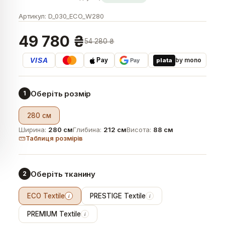
Артикул:
D_030_ECO_W280
49 780 ₴
54 280 ₴
VISA
by mono
plata
Pay
Pay
Оберіть розмір
1
280 см
Ширина:
280 см
Глибина:
212 см
Висота:
88 см
Таблиця розмірів
Оберіть тканину
2
ECO Textile
PRESTIGE Textile
i
i
PREMIUM Textile
i