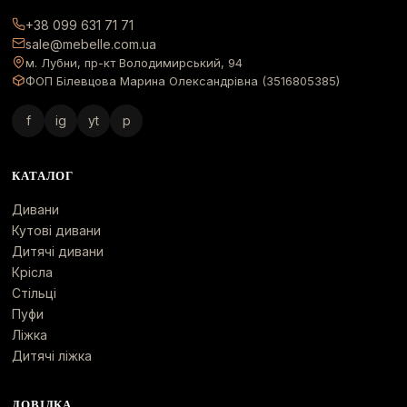
+38 099 631 71 71
sale@mebelle.com.ua
м. Лубни, пр-кт Володимирський, 94
ФОП Білевцова Марина Олександрівна (3516805385)
f
ig
yt
p
КАТАЛОГ
Дивани
Кутові дивани
Дитячі дивани
Крісла
Стільці
Пуфи
Ліжка
Дитячі ліжка
ДОВІДКА