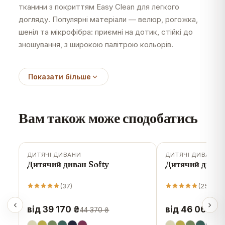
тканини з покриттям Easy Clean для легкого
догляду. Популярні матеріали — велюр, рогожка,
шеніл та мікрофібра: приємні на дотик, стійкі до
зношування, з широкою палітрою кольорів.
Показати більше
Вам також може сподобатись
ДИТЯЧІ ДИВАНИ
ДИТЯЧІ ДИВАНИ
-
12
%
-
10
%
Дитячий диван Softy
Дитячий диван
(
37
)
(
25
)
від 39 170 ₴
від 46 060 ₴
44 370 ₴
5