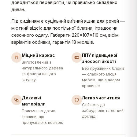
доводиться перевіряти, чи правильно складено
диван.
Під сидінням є суцільний виїзний ящик для речей —
місткий відсік для постільної білизни, іграшок чи
сезонного одягу. Габарити 220×107×110 см, вісім
варіантів оббивки, гарантія 18 місяців.
Міцний каркас
ППУ підвищеної
зносостійкості
Виготовлений з
натурального дерева
Без пружинних блоків
та фанери вищого
— слабкого місця
гатунку.
меблів, що з часом
провисає.
Дихаючі
Легко чиститься
матеріали
Стійкість до
забруднень та легкий
Приємні на дотик
догляд.
тканини, що
пропускають повітря.