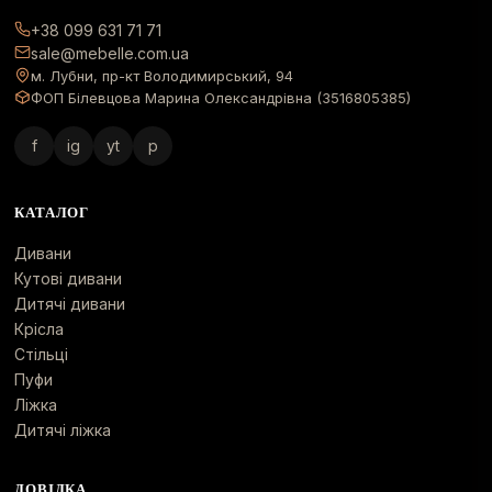
+38 099 631 71 71
sale@mebelle.com.ua
м. Лубни, пр-кт Володимирський, 94
ФОП Білевцова Марина Олександрівна (3516805385)
f
ig
yt
p
КАТАЛОГ
Дивани
Кутові дивани
Дитячі дивани
Крісла
Стільці
Пуфи
Ліжка
Дитячі ліжка
ДОВІДКА