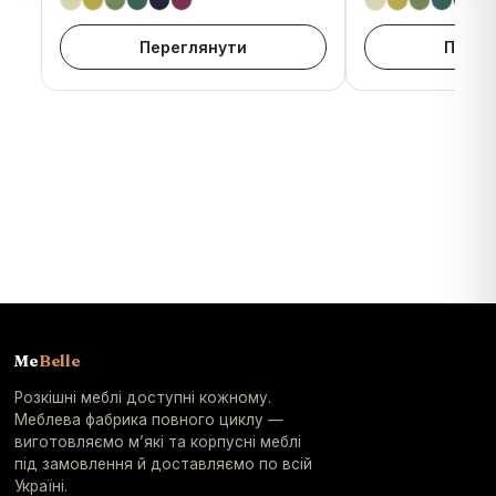
Переглянути
Перег
Me
Belle
Розкішні меблі доступні кожному.
Меблева фабрика повного циклу —
виготовляємо м’які та корпусні меблі
під замовлення й доставляємо по всій
Україні.