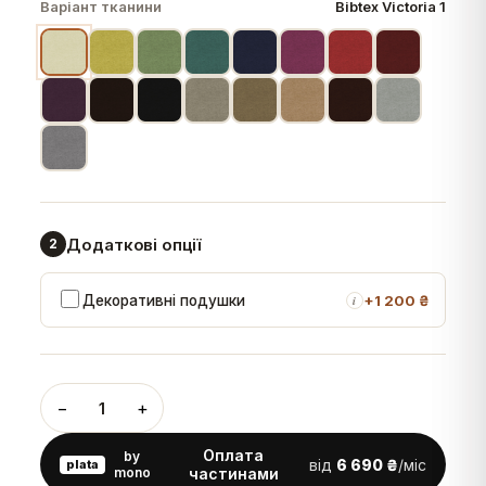
Варіант тканини
Bibtex Victoria 1
Додаткові опції
2
Декоративні подушки
+
1 200 ₴
i
−
+
1
Оплата
by
від
6 690 ₴
/міс
plata
mono
частинами