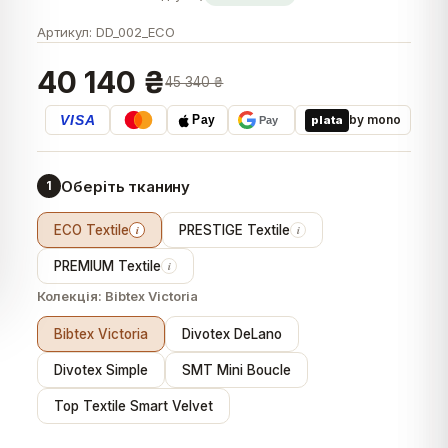
Артикул:
DD_002_ECO
40 140 ₴
45 340 ₴
VISA
by mono
plata
Pay
Pay
Оберіть тканину
1
ECO Textile
PRESTIGE Textile
i
i
PREMIUM Textile
i
Колекція:
Bibtex Victoria
Bibtex Victoria
Divotex DeLano
Divotex Simple
SMT Mini Boucle
Top Textile Smart Velvet